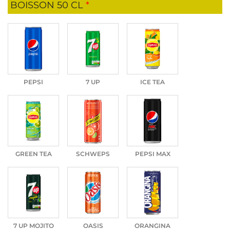
BOISSON 50 CL
*
PEPSI
7 UP
ICE TEA
GREEN TEA
SCHWEPS
PEPSI MAX
7 UP MOJITO
OASIS
ORANGINA