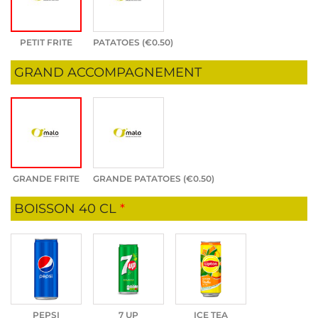
PETIT FRITE
PATATOES (
€
0.50
)
GRAND ACCOMPAGNEMENT
GRANDE FRITE
GRANDE PATATOES (
€
0.50
)
BOISSON 40 CL
*
PEPSI
7 UP
ICE TEA