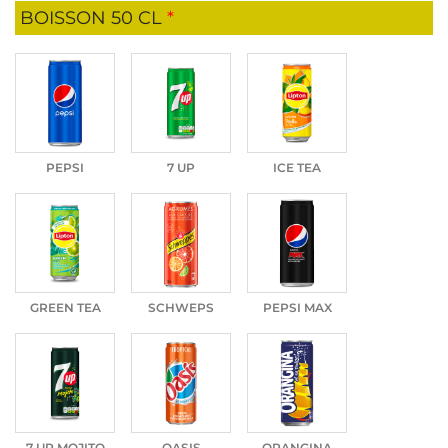
BOISSON 50 CL
*
PEPSI
7 UP
ICE TEA
GREEN TEA
SCHWEPS
PEPSI MAX
7 UP MOJITO
OASIS
ORANGINA