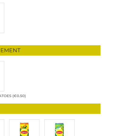
NEMENT
TOES (
€
0.50
)