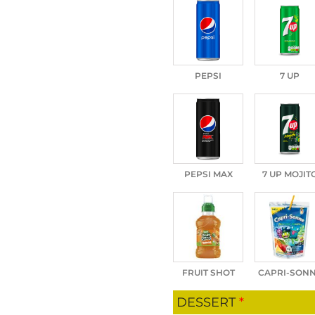
PEPSI
7 UP
PEPSI MAX
7 UP MOJIT
FRUIT SHOT
CAPRI-SON
DESSERT
*