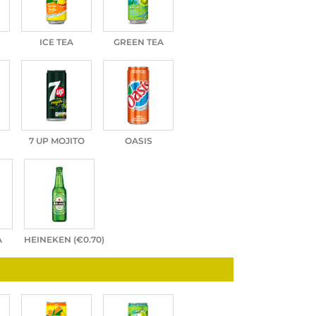
ICE TEA
GREEN TEA
7 UP MOJITO
OASIS
A
HEINEKEN (
€
0.70
)