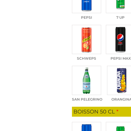
PEPSI
7 UP
SCHWEPS
PEPSI MAX
SAN PELEGRINO
ORANGIN
BOISSON 50 CL
*