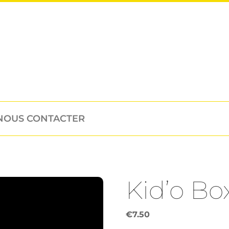
NOUS CONTACTER
Kid’o Bo
€
7.50