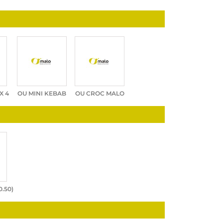
X 4
OU MINI KEBAB
OU CROC MALO
0.50
)