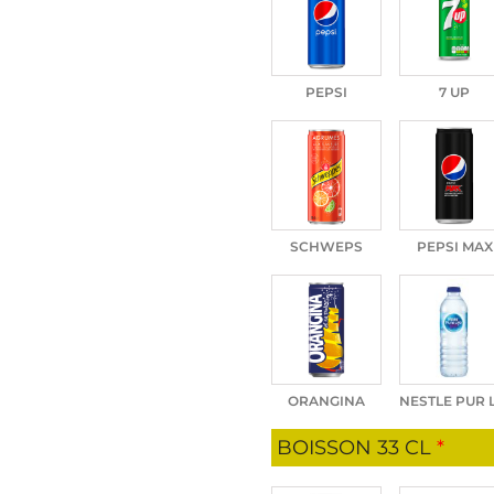
PEPSI
7 UP
SCHWEPS
PEPSI MAX
ORANGINA
NESTLE PUR 
BOISSON 33 CL
*