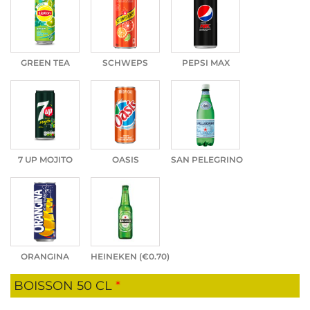
GREEN TEA
SCHWEPS
PEPSI MAX
7 UP MOJITO
OASIS
SAN PELEGRINO
ORANGINA
HEINEKEN (
€
0.70
)
BOISSON 50 CL
*