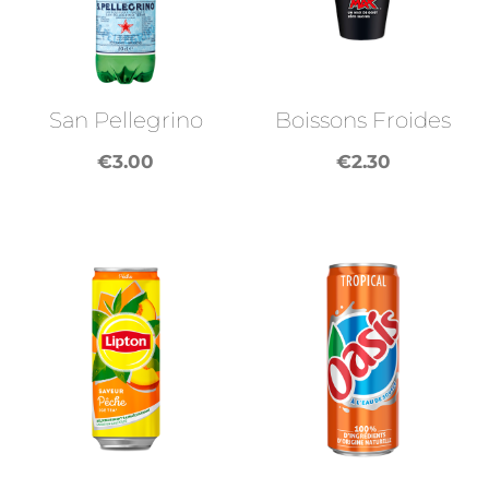
San Pellegrino
Boissons Froides
€
3.00
€
2.30