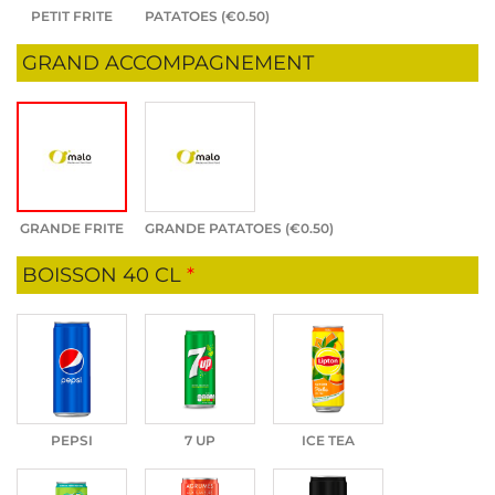
PETIT FRITE
PATATOES (
€
0.50
)
GRAND ACCOMPAGNEMENT
GRANDE FRITE
GRANDE PATATOES (
€
0.50
)
BOISSON 40 CL
*
PEPSI
7 UP
ICE TEA